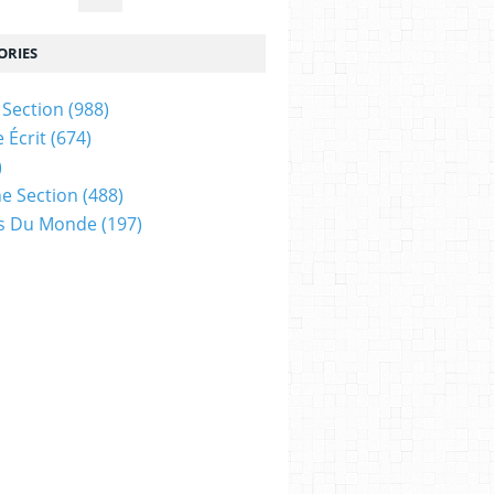
ORIES
Section
(988)
 Écrit
(674)
)
e Section
(488)
es Du Monde
(197)