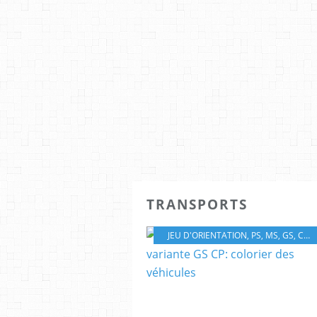
TRANSPORTS
JEU D'ORIENTATION
,
PS
,
MS
,
GS
,
CP
,