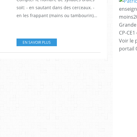
soit: - en sautant dans des cerceaux. -
enseign
en les frappant (mains ou tambourin)...
moins20
Grande 
CP-CE1 e
Voir le 
EN SAVOIR PLUS
portail