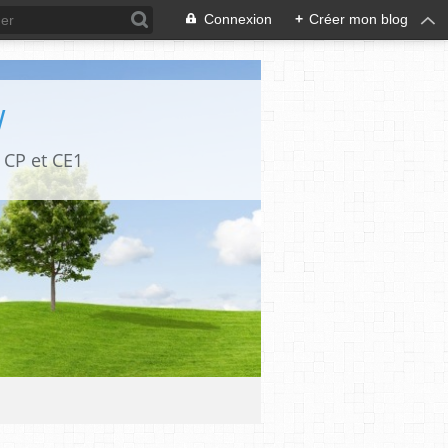
Connexion
+
Créer mon blog
W
 CP et CE1