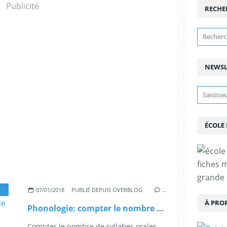
Publicité
RECHE
NEWSL
ÉCOLE
fiches 
grande 
,
TRANSPORTS
07/01/2018
PUBLIÉ DEPUIS OVERBLOG
…
À PRO
Phonologie: compter le nombre de syllabes orales des moyens de transport
Compter le nombre de syllabes orales