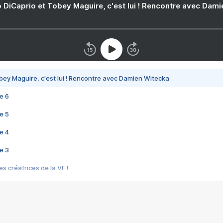
 DiCaprio et Tobey Maguire, c'est lui ! Rencontre avec Dam
bey Maguire, c'est lui ! Rencontre avec Damien Witecka
e 6
e 5
e 4
e 3
s créatrices de la VF !
e 2
e 1
e Mektoub My Love arrive enfin ! Rencontre avec Shaïn Boumedine et Sal