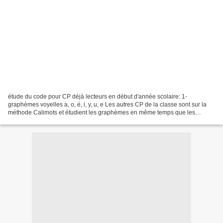
étude du code pour CP déjà lecteurs en début d'année scolaire: 1-
graphèmes voyelles a, o, é, i, y, u, e Les autres CP de la classe sont sur la
méthode Calimots et étudient les graphèmes en même temps que les
lecteurs. Pour les CP déjà lecteurs, je propose...