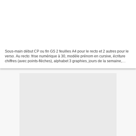
Sous-main début CP ou fin GS 2 feuilles A4 pour le recto et 2 autres pour le
verso. Au recto: frise numérique à 30, modèle prénom en cursive, écriture
chiffres (avec points-flèches), alphabet 3 graphies, jours de la semaine,
signes (plus petit, plus grand)...