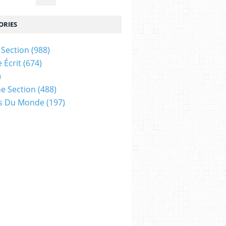
ORIES
Section
(988)
 Écrit
(674)
)
e Section
(488)
es Du Monde
(197)