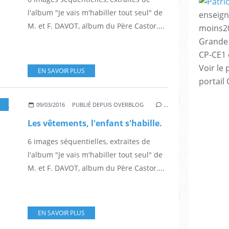
l'album "Je vais m'habiller tout seul" de
enseign
M. et F. DAVOT, album du Père Castor....
moins20
Grande 
CP-CE1 e
Voir le 
EN SAVOIR PLUS
portail
,
GRANDE SECTION
09/03/2016
PUBLIÉ DEPUIS OVERBLOG
…
Les vêtements, l'enfant s'habille.
6 images séquentielles, extraites de
l'album "Je vais m'habiller tout seul" de
M. et F. DAVOT, album du Père Castor....
EN SAVOIR PLUS