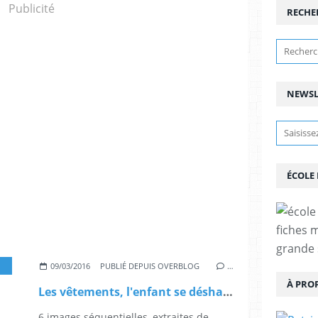
Publicité
RECHE
NEWSL
ÉCOLE
fiches 
grande 
,
GRANDE SECTION
09/03/2016
PUBLIÉ DEPUIS OVERBLOG
…
À PRO
Les vêtements, l'enfant se déshabille.
6 images séquentielles, extraites de