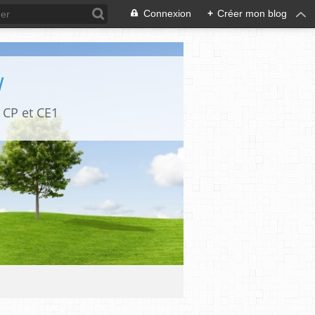
Connexion
+
Créer mon blog
W
 CP et CE1