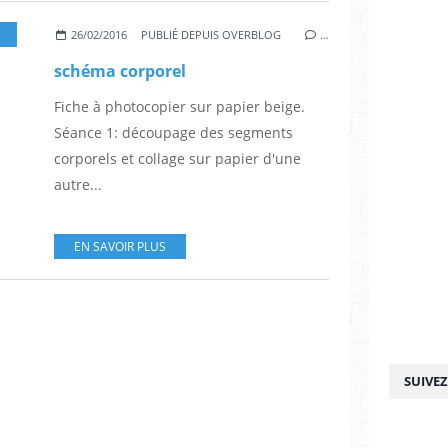
,
GRANDE SECTION
,
CP
26/02/2016
PUBLIÉ DEPUIS OVERBLOG
…
schéma corporel
Fiche à photocopier sur papier beige.
Séance 1: découpage des segments
corporels et collage sur papier d'une
autre...
EN SAVOIR PLUS
SUIVE