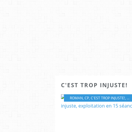
C'EST TROP INJUSTE!
ROMAN
,
CP
,
C'EST TROP INJUSTE!
,
LE