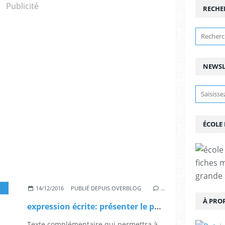
Publicité
RECHE
NEWSL
ÉCOLE
fiches 
grande 
14/12/2016
PUBLIÉ DEPUIS OVERBLOG
…
À PRO
expression écrite: présenter le portrait d'un(e) camarade de la classe.
Texte complémentaire qui permettra à