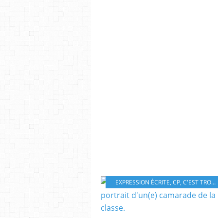
EXPRESSION ÉCRITE
,
CP
,
C'EST TROP INJUSTE!