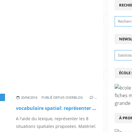
RECHE
NEWSL
ÉCOLE
fiches 
,
STRUCTURATION SPATIALE
,
GRANDE SECTION
,
CP
20/04/2016
PUBLIÉ DEPUIS OVERBLOG
…
grande 
vocabulaire spatial: représenter les 8 situations
À PRO
A l'aide du lexique, représenter les 8
situations spatiales proposées. Matériel: