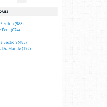
ORIES
Section
(988)
 Écrit
(674)
)
e Section
(488)
es Du Monde
(197)