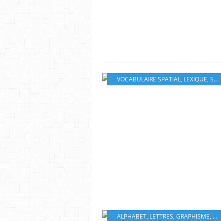
VOCABULAIRE SPATIAL
,
LEXIQUE
,
STRUCTURATION SPATIALE
ALPHABET
,
LETTRES
,
GRAPHISME
,
ÉC