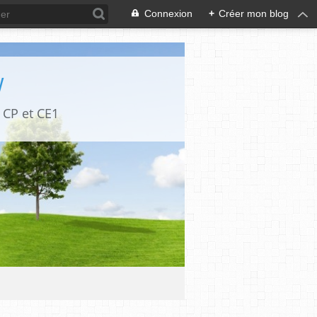
Connexion
+
Créer mon blog
W
 CP et CE1