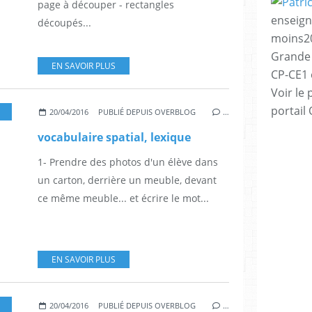
page à découper - rectangles
enseign
découpés...
moins20
Grande 
EN SAVOIR PLUS
CP-CE1 e
Voir le 
portail
,
GRANDE SECTION
,
CP
20/04/2016
PUBLIÉ DEPUIS OVERBLOG
…
vocabulaire spatial, lexique
1- Prendre des photos d'un élève dans
un carton, derrière un meuble, devant
ce même meuble... et écrire le mot...
EN SAVOIR PLUS
RITURE
,
GRANDE SECTION
20/04/2016
PUBLIÉ DEPUIS OVERBLOG
…