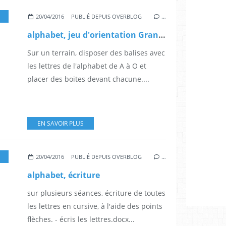
,
MOTRICITÉ
,
GRANDE SECTION
,
CP
20/04/2016
PUBLIÉ DEPUIS OVERBLOG
…
alphabet, jeu d'orientation Grande Section CP
Sur un terrain, disposer des balises avec
les lettres de l'alphabet de A à O et
placer des boites devant chacune....
EN SAVOIR PLUS
,
CP
20/04/2016
PUBLIÉ DEPUIS OVERBLOG
…
alphabet, écriture
sur plusieurs séances, écriture de toutes
les lettres en cursive, à l'aide des points
flèches. - écris les lettres.docx...