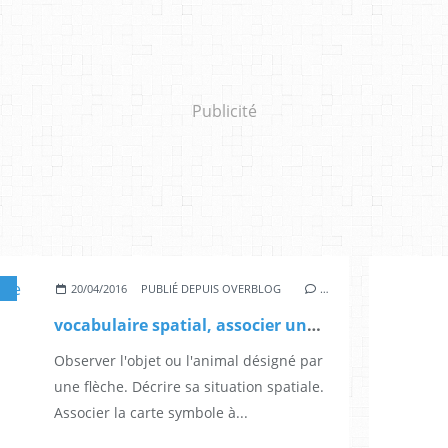
Publicité
,
GRANDE SECTION
,
CP
20/04/2016
PUBLIÉ DEPUIS OVERBLOG
…
vocabulaire spatial, associer une carte à une situation
Observer l'objet ou l'animal désigné par
une flèche. Décrire sa situation spatiale.
Associer la carte symbole à...