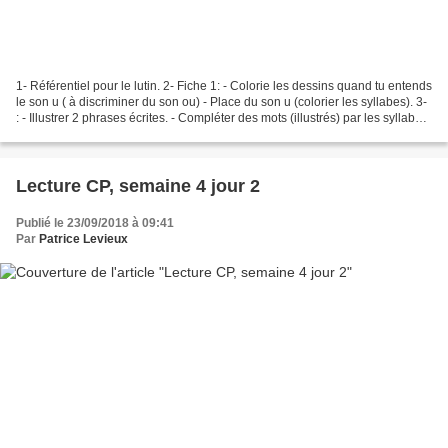
1- Référentiel pour le lutin. 2- Fiche 1: - Colorie les dessins quand tu entends
le son u ( à discriminer du son ou) - Place du son u (colorier les syllabes). 3-
: - Illustrer 2 phrases écrites. - Compléter des mots (illustrés) par les syllabes
lu ou...
Lecture CP, semaine 4 jour 2
Publié le 23/09/2018 à 09:41
Par
Patrice Levieux