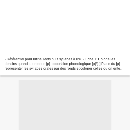
- Référentiel pour lutins: Mots puis syllabes à lire. - Fiche 1: Colorie les
dessins quand tu entends [p]: opposition phonologique [p]/[b] Place du [p]:
représenter les syllabes orales par des ronds et colorier celles où on entend
[p]. Identifier et entourer...