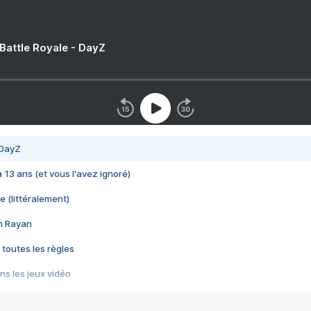
 Battle Royale - DayZ
 DayZ
 a 13 ans (et vous l'avez ignoré)
e (littéralement)
im Rayan
 toutes les règles
s les jeux vidéo
us choquant de Rockstar ? - Le scandale BULLY