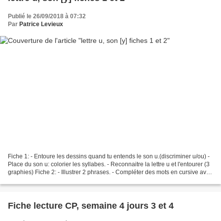
Publié le 26/09/2018 à 07:32
Par
Patrice Levieux
Fiche 1: - Entoure les dessins quand tu entends le son u.(discriminer u/ou) -
Place du son u: colorier les syllabes. - Reconnaitre la lettre u et l'entourer (3
graphies) Fiche 2: - Illustrer 2 phrases. - Compléter des mots en cursive avec
les syllabes...
Fiche lecture CP, semaine 4 jours 3 et 4