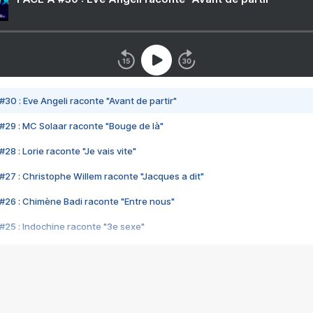
#30 : Eve Angeli raconte "Avant de partir"
#29 : MC Solaar raconte "Bouge de là"
28 : Lorie raconte "Je vais vite"
#27 : Christophe Willem raconte "Jacques a dit"
#26 : Chimène Badi raconte "Entre nous"
#25 : Indochine raconte "3e sexe"
#24 : Zaho raconte "C'est chelou"
#23 : Patrick Bruel raconte "Au café des délices"
#22 : Kyo raconte "Le chemin"