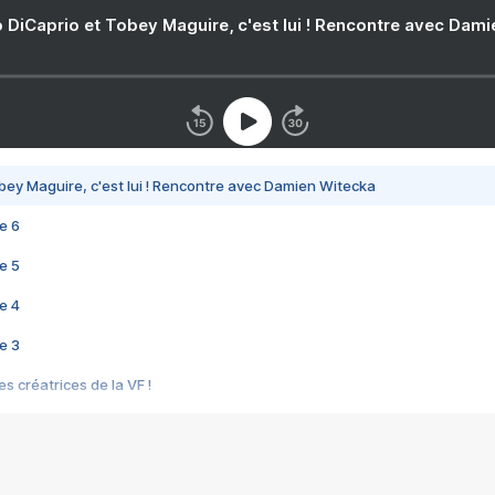
 DiCaprio et Tobey Maguire, c'est lui ! Rencontre avec Dam
bey Maguire, c'est lui ! Rencontre avec Damien Witecka
e 6
e 5
e 4
e 3
s créatrices de la VF !
e 2
e 1