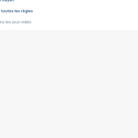
 toutes les règles
s les jeux vidéo
us choquant de Rockstar ? - Le scandale BULLY
e plus moche de Steam
du RÊVE tourne au CAUCHEMAR
pendant 8 heures
it… à tort
umiliés par un jeu vidéo
ire - Final Fantasy 8
ti un empire - Age of Empires
story DOFUS
tard, il crée l'un des pires jeux de tous les temps, MindsEye.