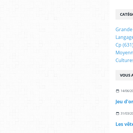
CATÉG
Grande 
Langage
Cp
(631
Moyenn
Cultur
VOUS A
14/06/2
31/03/2
Les vêt