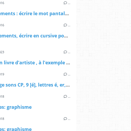
016
…
les vêtements : écrire le mot pantalon en cursive
016
…
Les vêtements, écrire en cursive pour compléter des phrases.
023
…
Créer un livre d'artiste , à l'exemple de Sylvie Caty, plasticienne. de la maternelle au CM2
019
…
affichage sons CP, 9 [é], lettres é, er, ez
018
…
es: graphisme
018
…
es: graphisme