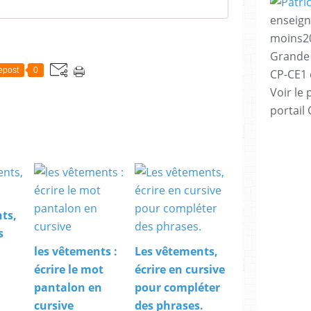
enseign
moins20
Grande 
epost
0
CP-CE1 e
Voir le 
portail
ts,
s
les vêtements :
Les vêtements,
écrire le mot
écrire en cursive
pantalon en
pour compléter
cursive
des phrases.