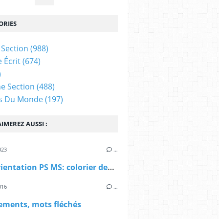
ORIES
Section
(988)
 Écrit
(674)
)
e Section
(488)
es Du Monde
(197)
IMEREZ AUSSI :
023
…
Jeu d'orientation PS MS: colorier des vêtements
016
…
ements, mots fléchés