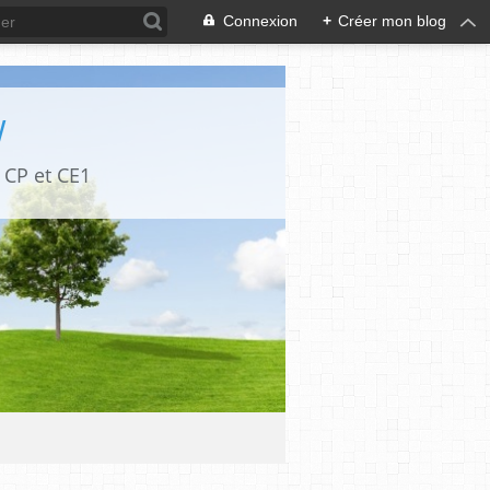
Connexion
+
Créer mon blog
W
 CP et CE1