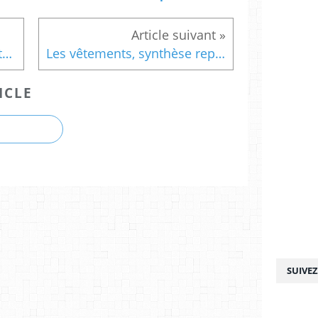
Les vêtements, dernière lettre des mots
Les vêtements, synthèse repérage sur quadrillage et langage écrit
ICLE
SUIVE