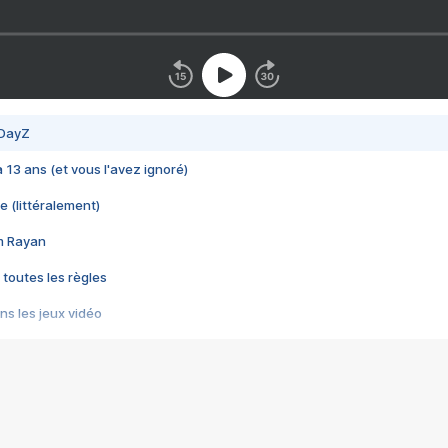
 DayZ
 a 13 ans (et vous l'avez ignoré)
e (littéralement)
im Rayan
 toutes les règles
s les jeux vidéo
us choquant de Rockstar ? - Le scandale BULLY
e plus moche de Steam
du RÊVE tourne au CAUCHEMAR