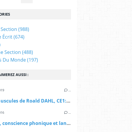
ORIES
Section
(988)
 Écrit
(674)
)
e Section
(488)
es Du Monde
(197)
IMEREZ AUSSI :
019
…
Les Minuscules de Roald DAHL, CE1: vocabulaire sur la forêt
016
…
la forêt, conscience phonique et langage écrit