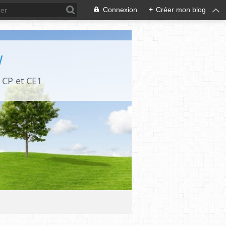
Connexion
+
Créer mon blog
W
 CP et CE1