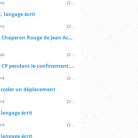
016
…
t, langage écrit
016
…
Le Petit Chaperon Rouge de Jean Ache, façon Miro
020
…
Lecture CP pendant le confinement: Chevaux et poneys, les docs du CP, Magdalena et Mélanie Roubineau
018
…
, coder un déplacement
018
…
 langage écrit
018
…
 langage écrit