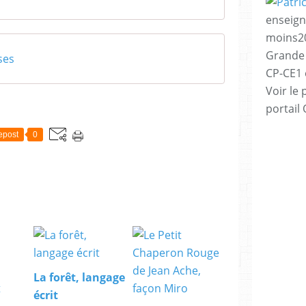
enseign
moins20
Grande 
ses
CP-CE1 e
Voir le 
portail
epost
0
La forêt, langage
écrit