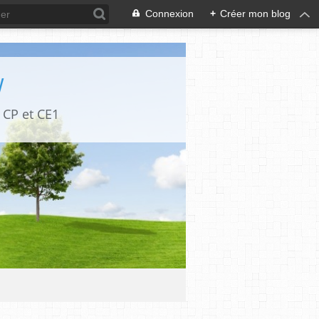
Connexion
+
Créer mon blog
W
 CP et CE1