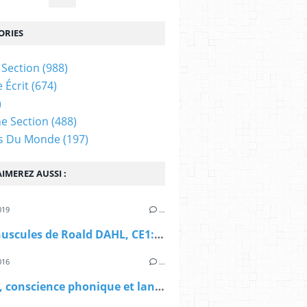
ORIES
Section
(988)
 Écrit
(674)
)
e Section
(488)
es Du Monde
(197)
IMEREZ AUSSI :
019
…
Les Minuscules de Roald DAHL, CE1: vocabulaire sur la forêt
016
…
la forêt, conscience phonique et langage écrit