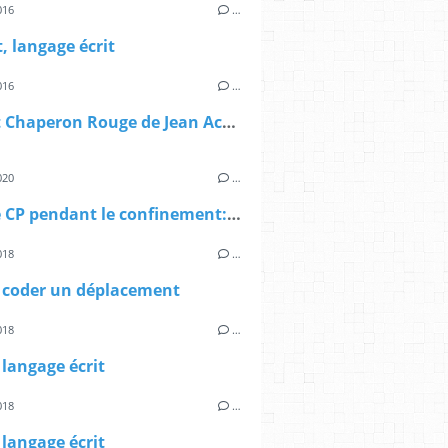
016
…
t, langage écrit
016
…
Le Petit Chaperon Rouge de Jean Ache, façon Miro
020
…
Lecture CP pendant le confinement: Chevaux et poneys, les docs du CP, Magdalena et Mélanie Roubineau
018
…
, coder un déplacement
018
…
 langage écrit
018
…
 langage écrit