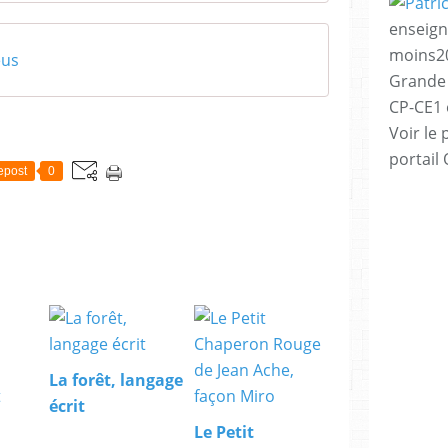
enseign
moins20
eus
Grande 
CP-CE1 e
Voir le 
portail
epost
0
La forêt, langage
écrit
Le Petit