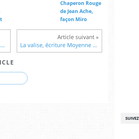
Chaperon Rouge
t
de Jean Ache,
t
façon Miro
Lexique de la forêt, mots roses
La valise, écriture Moyenne Section
ICLE
SUIVE